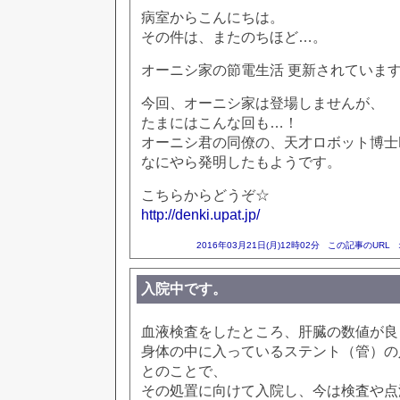
病室からこんにちは。
その件は、またのちほど…。
オーニシ家の節電生活 更新されていま
今回、オーニシ家は登場しませんが、
たまにはこんな回も…！
オーニシ君の同僚の、天才ロボット博士
なにやら発明したもようです。
こちらからどうぞ☆
http://denki.upat.jp/
2016年03月21日(月)12時02分
この記事のURL
入院中です。
血液検査をしたところ、肝臓の数値が良
身体の中に入っているステント（管）の
とのことで、
その処置に向けて入院し、今は検査や点